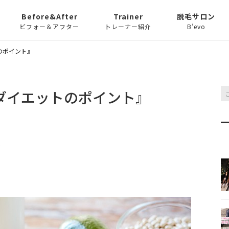
Before&After
Trainer
脱毛サロン
ビフォー＆アフター
トレーナー紹介
B’evo
クコース
トのポイント』
トレーニング
ス
糖質ダイエットのポイント』
ーソナルトレ
ム
ソナルトレー
主トレ】コー