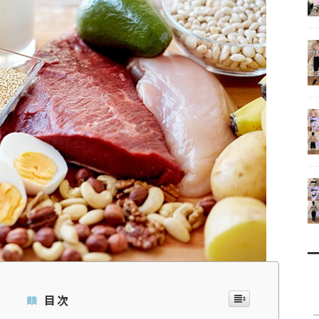
ッサージ
レーニング
トボールパー
スン
ナルトレーニ
eチャンネル
目次