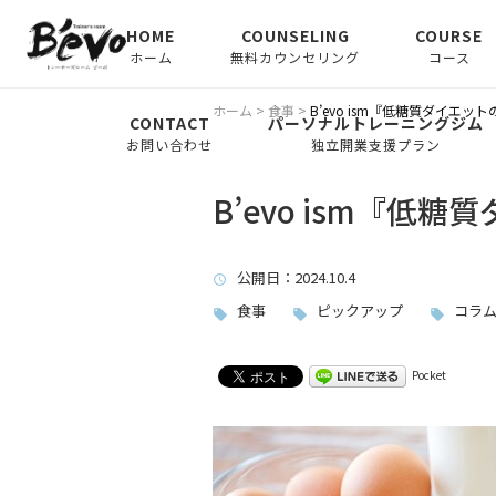
HOME
COUNSELING
COURSE
ホーム
無料カウンセリング
コース
ボディメイ
ホーム
>
食事
>
B’evo ism『低糖質ダイエッ
CONTACT
パーソナルトレーニングジム
お問い合わせ
独立開業支援プラン
パーソナル
Light コー
B’evo ism『低
ジュニアパ
公開日
：2024.10.4
ーニング
食事
ピックアップ
コラ
シニアパー
Pocket
ニング
月会費【自
ス