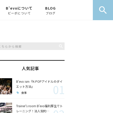
B’evoについて
BLOG
ビーボについて
ブログ
B’evoとは
お知らせ
ABOUT
ピックアップ
コラム
人気記事
B'evo ism『K-POPアイドルのダイ
01
エット方法』
食事
Trainer's room B'evo福利厚生でト
レーニング！法人契約…