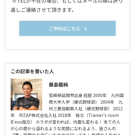
※TELが不在の場合、もしくはメールの際は折り
返しご連絡させて頂きます。
ご予約はこちら
この記事を書いた人
藤島龍純
宮崎県延岡市出身 経歴 2000年 九州国
際大学入学（硬式野球部） 2004年 九
州三菱自動車入社（硬式野球部） 2012
年 RIZAP株式会社入社 2018年 独立（Trainer's room
B'evo設立） カラダが変われば、内面も変わる！ 全ての人
が心の底から溢れるような笑顔になれるよう、皆さんの
『夢』実現のお手伝いを全力で行います！ 皆様の人生がよ